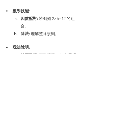
數學技能:
因數配對:
 辨識如 2×6=12 的組
合。
除法:
 理解整除規則。
玩法說明:
檢查目標:
 查看飛機上方的 
目標
數字
。
第一個數:
 點擊一張護照卡（例
如 
2
）。
拍檔數:
 找出與其相乘等於目標
的數字（例如 
6
）。
完成:
 找出所有配對以完成關
卡。