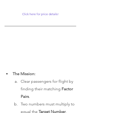
Click here for price details!
The Mission:
Clear passengers for flight by 
finding their matching 
Factor 
Pairs
.
Two numbers must multiply to 
equal the 
Target Number
.