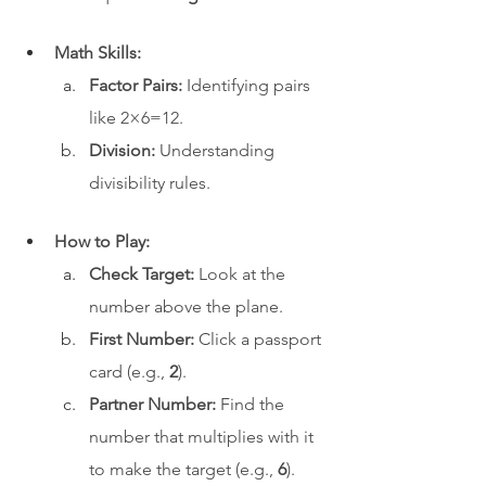
Math Skills:
Factor Pairs:
 Identifying pairs 
like 2×6=12.
Division:
 Understanding 
divisibility rules.
How to Play:
Check Target:
 Look at the 
number above the plane.
First Number:
 Click a passport 
card (e.g., 
2
).
Partner Number:
 Find the 
number that multiplies with it 
to make the target (e.g., 
6
).