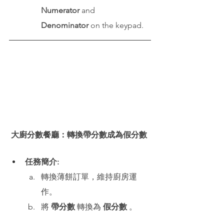
Numerator
 and 
Denominator
 on the keypad.
大廚分數餐廳：轉換帶分數成為假分數
任務簡介:
轉換薄餅訂單，維持廚房運
作。
將 
帶分數
 轉換為 
假分數
 。