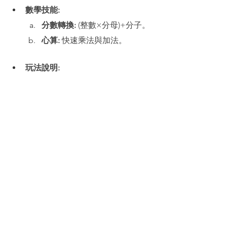
數學技能:
分數轉換:
 (整數×分母)+分子。
心算:
 快速乘法與加法。
玩法說明:
閱讀票據:
 查看帶分數訂單。
計算:
 將 
整數
 乘以 
分母
，然後
加上 
分子
。
上菜:
 在鍵盤上輸入新的 
分
子
 和 
分母
。
Number