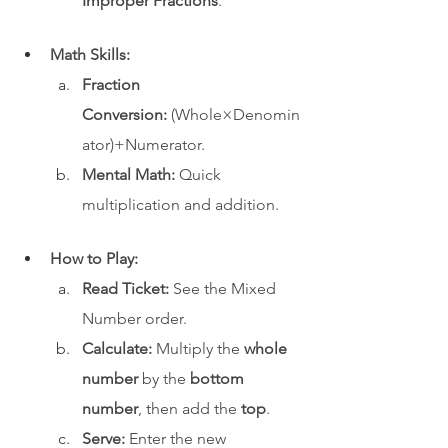
Improper Fractions
.
Math Skills:
Fraction 
Conversion:
 (Whole×Denomin
ator)+Numerator.
Mental Math:
 Quick 
multiplication and addition.
How to Play:
Read Ticket:
 See the Mixed 
Number order.
Calculate:
 Multiply the 
whole 
number
 by the 
bottom 
number
, then add the 
top
.
Serve:
 Enter the new 